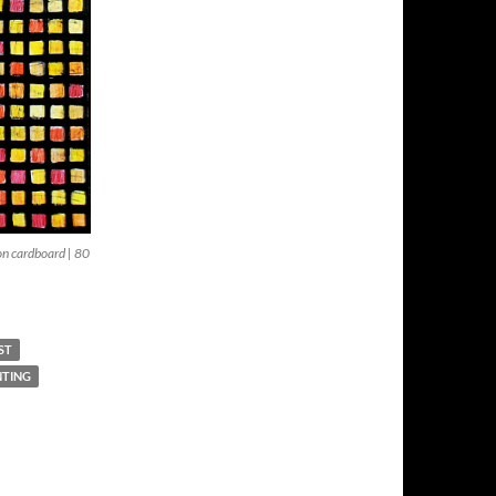
 on cardboard | 80
ST
NTING