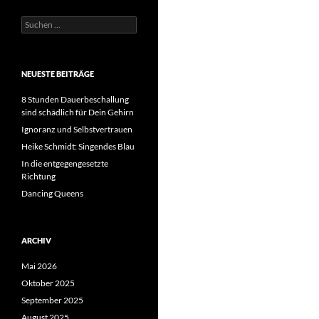
Suchen
nach:
NEUESTE BEITRÄGE
8 Stunden Dauerbeschallung
sind schädlich für Dein Gehirn
Ignoranz und Selbstvertrauen
Heike Schmidt: Singendes Blau
In die entgegengesetzte
Richtung
Dancing Queens
ARCHIV
Mai 2026
Oktober 2025
September 2025
August 2025