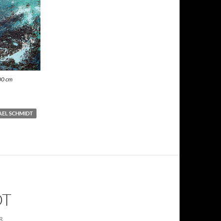
00 cm
AEL SCHMIDT
T
R