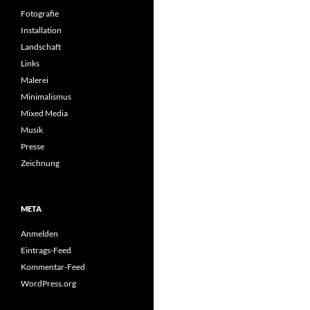
Fotografie
Installation
Landschaft
Links
Malerei
Minimalismus
Mixed Media
Musik
Presse
Zeichnung
META
Anmelden
Eintrags-Feed
Kommentar-Feed
WordPress.org