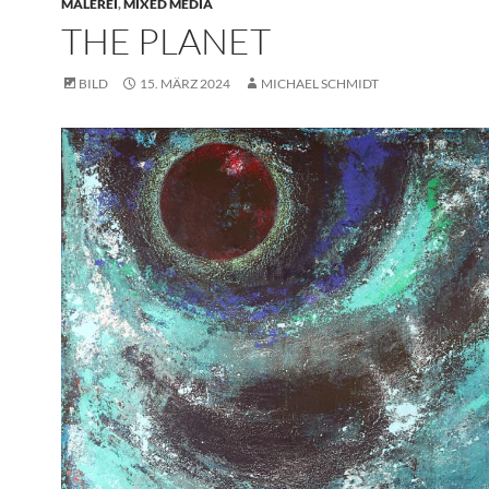
MALEREI
,
MIXED MEDIA
THE PLANET
BILD
15. MÄRZ 2024
MICHAEL SCHMIDT