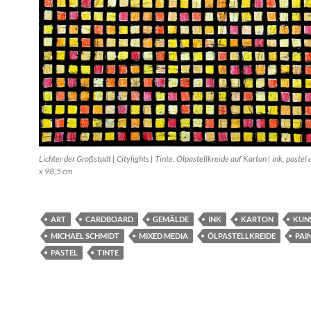
Lichter der Großstadt | Citylights | Tinte, Ölpastellkreide auf Karton | ink, pastel
x 98,5 cm
ART
CARDBOARD
GEMÄLDE
INK
KARTON
KUN
MICHAEL SCHMIDT
MIXED MEDIA
ÖLPASTELLKREIDE
PAI
PASTEL
TINTE