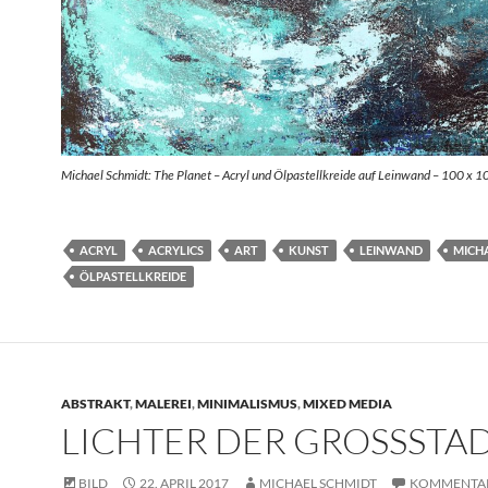
Michael Schmidt: The Planet – Acryl und Ölpastellkreide auf Leinwand – 100 x 1
ACRYL
ACRYLICS
ART
KUNST
LEINWAND
MICH
ÖLPASTELLKREIDE
ABSTRAKT
,
MALEREI
,
MINIMALISMUS
,
MIXED MEDIA
LICHTER DER GROSSSTAD
BILD
22. APRIL 2017
MICHAEL SCHMIDT
KOMMENTA