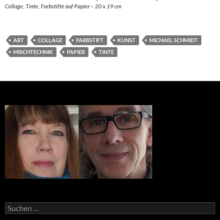
Collage, Tinte, Farbstifte auf Papier – 20 x 19 cm
ART
COLLAGE
FARBSTIFT
KUNST
MICHAEL SCHMIDT
MISCHTECHNIK
PAPIER
TINTE
Suchen
nach: