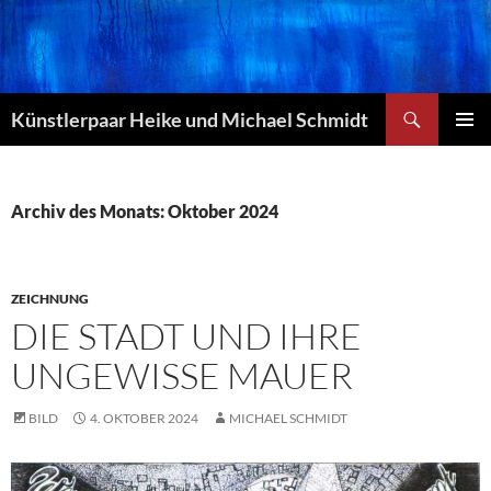
Zum
Inhalt
springen
Suchen
Künstlerpaar Heike und Michael Schmidt
PRIMÄR
MENÜ
Archiv des Monats: Oktober 2024
ZEICHNUNG
DIE STADT UND IHRE
UNGEWISSE MAUER
BILD
4. OKTOBER 2024
MICHAEL SCHMIDT