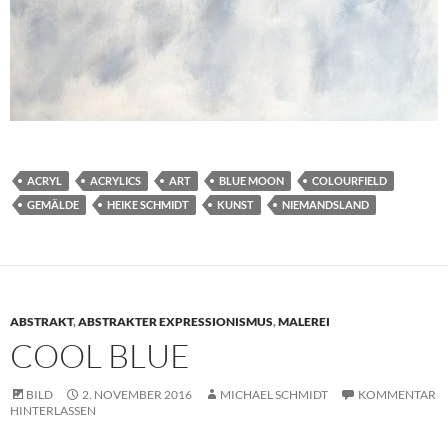
ACRYL
ACRYLICS
ART
BLUE MOON
COLOURFIELD
GEMÄLDE
HEIKE SCHMIDT
KUNST
NIEMANDSLAND
ABSTRAKT
,
ABSTRAKTER EXPRESSIONISMUS
,
MALEREI
COOL BLUE
BILD
2. NOVEMBER 2016
MICHAEL SCHMIDT
KOMMENTAR
HINTERLASSEN