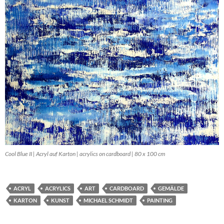
Cool Blue II | Acryl auf Karton | acrylics on cardboard | 80 x 100 cm
ACRYL
ACRYLICS
ART
CARDBOARD
GEMÄLDE
KARTON
KUNST
MICHAEL SCHMIDT
PAINTING