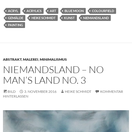
ACRYL
ACRYLICS
ART
BLUE MOON
COLOURFIELD
GEMÄLDE
HEIKE SCHMIDT
KUNST
NIEMANDSLAND
PAINTING
ABSTRAKT
,
MALEREI
,
MINIMALISMUS
NIEMANDSLAND – NO
MAN’S LAND NO. 3
BILD
3. NOVEMBER 2016
HEIKE SCHMIDT
KOMMENTAR
HINTERLASSEN