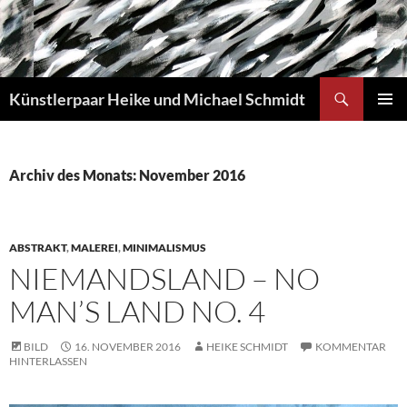
Zum
Inhalt
springen
Suchen
Künstlerpaar Heike und Michael Schmidt
PRIMÄR
MENÜ
Archiv des Monats: November 2016
ABSTRAKT
,
MALEREI
,
MINIMALISMUS
NIEMANDSLAND – NO
MAN’S LAND NO. 4
BILD
16. NOVEMBER 2016
HEIKE SCHMIDT
KOMMENTAR
HINTERLASSEN