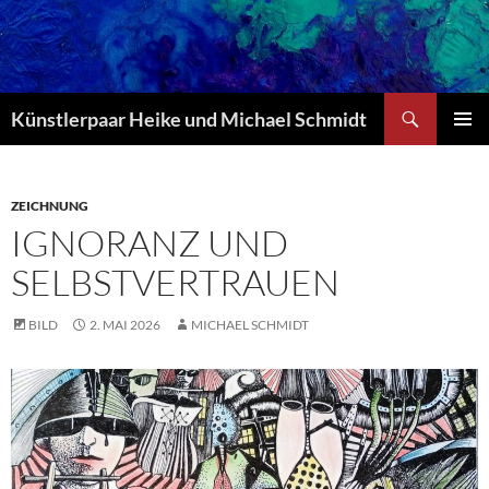
Zum
Inhalt
springen
Suchen
Künstlerpaar Heike und Michael Schmidt
PRIMÄR
MENÜ
ZEICHNUNG
IGNORANZ UND
SELBSTVERTRAUEN
BILD
2. MAI 2026
MICHAEL SCHMIDT