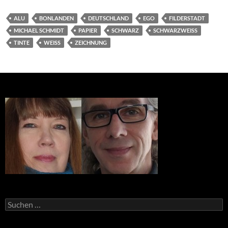
ALU
BONLANDEN
DEUTSCHLAND
EGO
FILDERSTADT
MICHAEL SCHMIDT
PAPIER
SCHWARZ
SCHWARZWEISS
TINTE
WEISS
ZEICHNUNG
Suchen
nach: