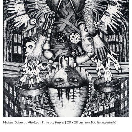
Michael Schmidt: Alu-Ego | Tinte auf Papier | 20 x 20 cm | um 180 Grad gedreht