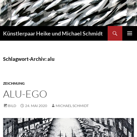
Zum
Inhalt
springen
Suchen
Künstlerpaar Heike und Michael Schmidt
PRIMÄR
MENÜ
Schlagwort-Archiv: alu
ZEICHNUNG
ALU-EGO
BILD
24. MAI 2020
MICHAEL SCHMIDT