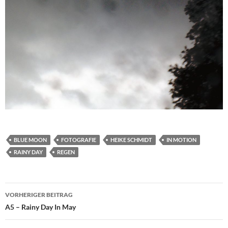
BLUE MOON
FOTOGRAFIE
HEIKE SCHMIDT
IN MOTION
RAINY DAY
REGEN
Beitragsnavigation
VORHERIGER BEITRAG
A5 – Rainy Day In May